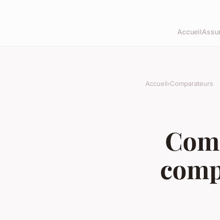
Accueil
Assu
Accueil
›
Comparateurs
Comm
comp