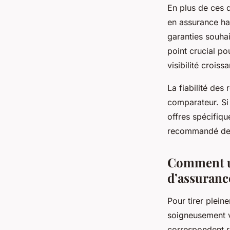
En plus de ces 
en assurance hab
garanties souhai
point crucial po
visibilité crois
La fiabilité des
comparateur. Si 
offres spécifiqu
recommandé de c
Comment ut
d’assuranc
Pour tirer plei
soigneusement vo
correspondent ré