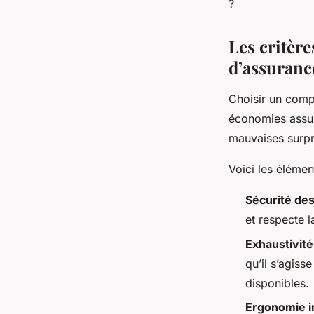
?
Les critèr
d’assurance
Choisir un comp
économies assura
mauvaises surpri
Voici les élémen
Sécurité de
et respecte l
Exhaustivité
qu’il s’agiss
disponibles.
Ergonomie in