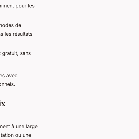
amment pour les
 modes de
s les résultats
 gratuit, sans
ces avec
onnels.
ix
ment à une large
itation ou une