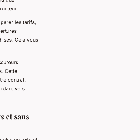
runteur.
arer les tarifs,
ertures
chises. Cela vous
ssureurs
s. Cette
re contrat.
uidant vers
s et sans
tils gratuits et