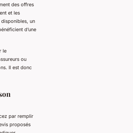
ment des offres
nt et les
 disponibles, un
bénéficient d’une
r le
assureurs ou
ns. Il est donc
ison
cez par remplir
devis proposés
ndiquer