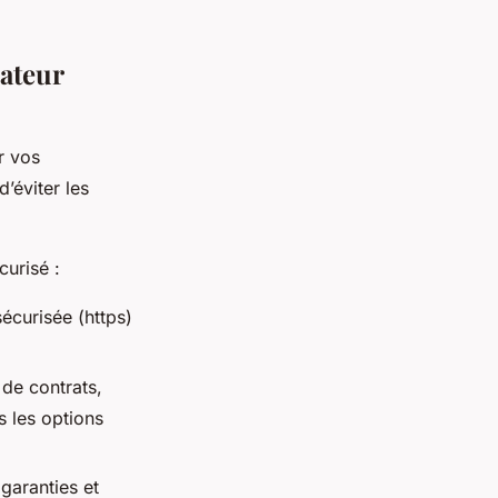
rateur
r vos
’éviter les
curisé :
écurisée (https)
de contrats,
s les options
 garanties et