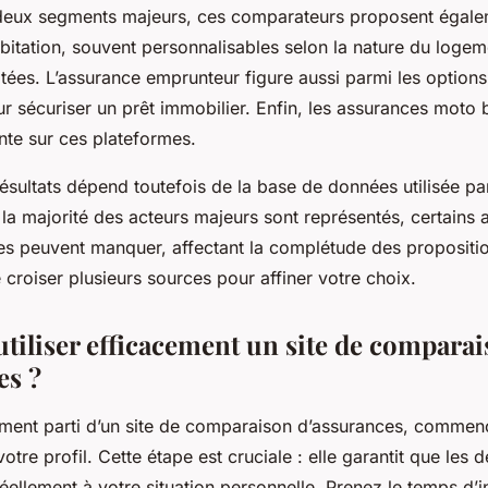
deux segments majeurs, ces comparateurs proposent égale
itation, souvent personnalisables selon la nature du logeme
tées. L’assurance emprunteur figure aussi parmi les options
ur sécuriser un prêt immobilier. Enfin, les assurances moto 
sante sur ces plateformes.
 résultats dépend toutefois de la base de données utilisée pa
la majorité des acteurs majeurs sont représentés, certains 
es peuvent manquer, affectant la complétude des propositio
roiser plusieurs sources pour affiner votre choix.
iliser efficacement un site de compara
es ?
nement parti d’un site de comparaison d’assurances, commen
tre profil. Cette étape est cruciale : elle garantit que les 
ellement à votre situation personnelle. Prenez le temps d’i