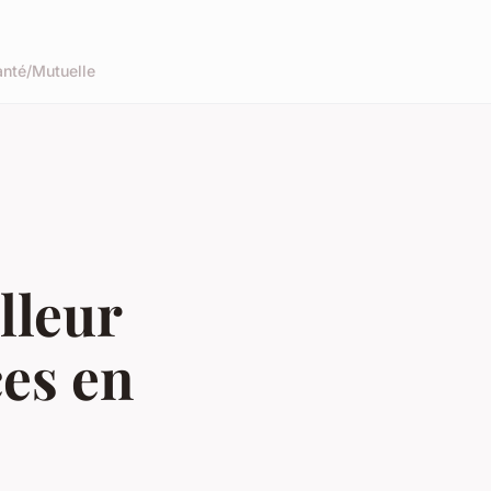
anté/Mutuelle
lleur
es en